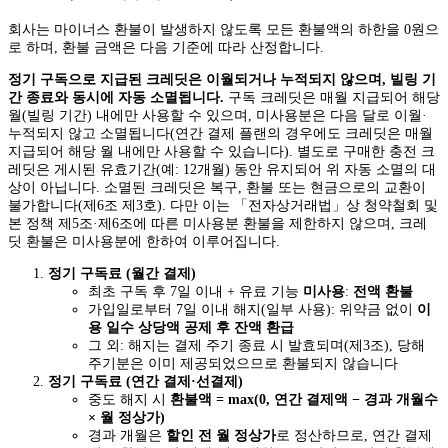
회사는 마이너스 환불이 발생하지 않도록 모든 환불액의 하한을 0원으
로 하며, 환불 금액은 다음 기준에 따라 산정합니다.
정기 구독으로 지급된 크레딧은 이월되거나 누적되지 않으며, 빌링 기
간 종료와 동시에 자동 소멸됩니다.
구독 크레딧은 매월 지급되어 해당
월(빌링 기간) 내에만 사용할 수 있으며, 미사용분은 다음 달로 이월·
누적되지 않고 소멸됩니다(연간 결제 플랜의 경우에도 크레딧은 매월
지급되어 해당 월 내에만 사용할 수 있습니다). 별도로 구매한 충전 크
레딧은 게시된 유효기간(예: 12개월) 동안 유지되어 위 자동 소멸의 대
상이 아닙니다. 소멸된 크레딧은 복구, 환불 또는 현금으로의 교환이
불가합니다(제6조 제3호). 다만 이는 「전자상거래법」상 청약철회 및
본 정책 제5조·제6조에 따른 미사용분 환불을 제한하지 않으며, 크레
딧 환불은 미사용분에 한하여 이루어집니다.
정기 구독료 (월간 결제)
최초 구독 후 7일 이내 + 유료 기능
미사용
:
전액 환불
가입일로부터 7일 이내 해지(일부 사용): 위약금 없이
이
용 일수 상당액 공제 후 잔액 환급
그 외: 해지는 결제 주기 종료 시 발효되며(제3조), 당해
주기분은 이미 제공되었으므로 환불되지 않습니다
정기 구독료 (연간 결제·선결제)
중도 해지 시
환불액 = max(0, 연간 결제액 − 경과 개월수
× 월 정상가)
경과 개월은
할인 전 월 정상가
로 정산하므로, 연간 결제