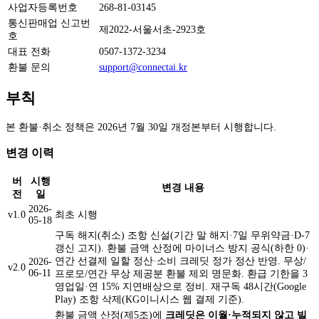
사업자등록번호
268-81-03145
통신판매업 신고번
제2022-서울서초-2923호
호
대표 전화
0507-1372-3234
환불 문의
support@connectai.kr
부칙
본 환불·취소 정책은 2026년 7월 30일 개정본부터 시행합니다.
변경 이력
버
시행
변경 내용
전
일
2026-
v1.0
최초 시행
05-18
구독 해지(취소) 조항 신설(기간 말 해지·7일 무위약금·D-7
갱신 고지). 환불 금액 산정에 마이너스 방지 공식(하한 0)·
연간 선결제 일할 정산·소비 크레딧 정가 정산 반영. 무상/
2026-
v2.0
06-11
프로모/연간 무상 제공분 환불 제외 명문화. 환급 기한을 3
영업일·연 15% 지연배상으로 정비. 재구독 48시간(Google
Play) 조항 삭제(KG이니시스 웹 결제 기준).
환불 금액 산정(제5조)에
크레딧은 이월·누적되지 않고 빌