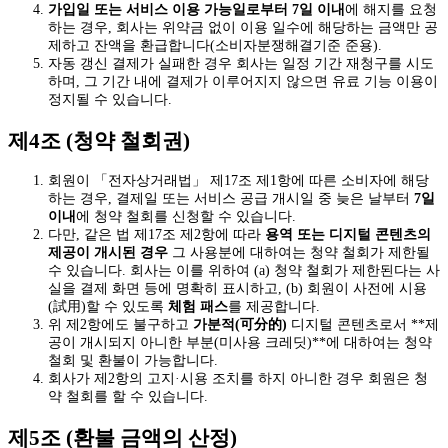
가입일 또는 서비스 이용 가능일로부터 7일 이내
에 해지를 요청
하는 경우, 회사는 위약금 없이 이용 일수에 해당하는 금액만 공
제하고 잔액을 환급합니다(소비자분쟁해결기준 준용).
자동 갱신 결제가 실패한 경우 회사는 일정 기간 재청구를 시도
하며, 그 기간 내에 결제가 이루어지지 않으면 유료 기능 이용이
정지될 수 있습니다.
제4조 (청약 철회권)
회원이 「전자상거래법」 제17조 제1항에 따른 소비자에 해당
하는 경우, 결제일 또는 서비스 공급 개시일 중 늦은 날부터
7일
이내
에 청약 철회를 신청할 수 있습니다.
다만, 같은 법 제17조 제2항에 따라
용역 또는 디지털 콘텐츠의
제공이 개시된 경우
그 사용분에 대하여는 청약 철회가 제한될
수 있습니다. 회사는 이를 위하여 (a) 청약 철회가 제한된다는 사
실을 결제 화면 등에 명확히 표시하고, (b) 회원이 사전에 시용
(試用)할 수 있도록
체험 패스
를 제공합니다.
위 제2항에도 불구하고
가분적(可分的)
디지털 콘텐츠로서 **제
공이 개시되지 아니한 부분(미사용 크레딧)**에 대하여는 청약
철회 및 환불이 가능합니다.
회사가 제2항의 고지·시용 조치를 하지 아니한 경우 회원은 청
약 철회를 할 수 있습니다.
제5조 (환불 금액의 산정)