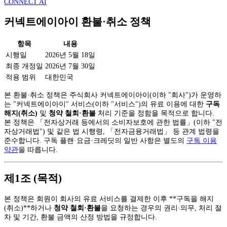
CONNECT AI
커넥트에이아이 환불·취소 정책
항목
내용
시행일
2026년 5월 18일
최종 개정일
2026년 7월 30일
적용 범위
대한민국
본 환불·취소 정책은 주식회사 커넥트에이아이(이하 "회사")가 운영하
는 "커넥트에이아이" 서비스(이하 "서비스")의 유료 이용에 대한
구독
해지(취소)
및
청약 철회·환불
처리 기준을 정함을 목적으로 합니다.
본 정책은 「전자상거래 등에서의 소비자보호에 관한 법률」(이하 "전
자상거래법") 및 같은 법 시행령, 「전자금융거래법」 등 관계 법령을
준수합니다. 구독 플랜·요금·크레딧의 일반 사항은 별도의
구독 이용
약관
을 따릅니다.
제1조 (목적)
본 정책은 회원이 회사의 유료 서비스를 결제한 이후 **구독을 해지
(취소)**하거나
청약 철회·환불
을 요청하는 경우의 권리·의무, 처리 절
차 및 기간, 환불 금액의 산정 방법을 규정합니다.