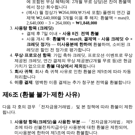
에 포함된 무상 혜택(예: 2개월 무료 상당)은 잔여 환불액
에서 정산·회수됩니다
(예시) 월 정상가 ₩264,000(부가세 포함) 플랜의 연간 결
제액 ₩2,640,000을 3개월 이용 후 해지: 환불액 = max(0,
2,640,000 − 3 × 264,000) =
₩1,848,000
사용량 항목 (크레딧)
결제 후 7일 이내 +
사용 0건
:
전액 환불
사용 개시 후:
환불액 = max(0, 결제액 − 사용 크레딧 수 ×
크레딧 정가)
—
미사용분에 한하여
환불하며, 소비된 크
레딧은 할인 전 정가로 평가합니다
무상·프로모션 항목
: 가입 축하 크레딧, 프로모션·이벤트로 무상
제공된 크레딧, 연간 결제의 무상 제공분(2개월 무료 등)은 현금
가치가 없으므로
환불 대상에서 제외
됩니다
회사 귀책
: 회사 측 귀책 사유로 인한 환불은 제9조에 따라 자동
처리합니다
이중 결제
: 명백한 이중 결제는 추가 청구분 전액을 환불합니다
제6조 (환불 불가·제한 사유)
다음 각 호의 경우 「전자금융거래법」 및 본 정책에 따라 환불이 제한
됩니다.
사용량 항목(크레딧)을 사용한 부분
— 「전자금융거래법」 제9
조에 따라 선불전자지급수단 사용분에 대한 환불은 제한되며,
미사용분에 한하여 제5조에 따라 환불합니다.